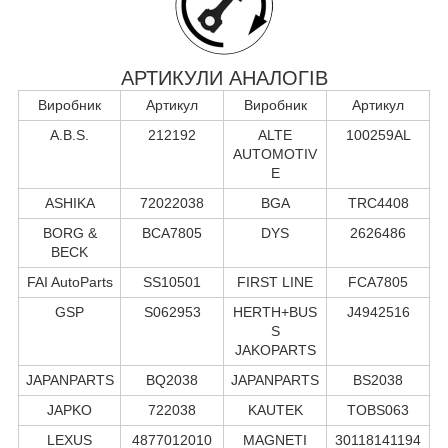
АРТИКУЛИ АНАЛОГІВ
Виробник
Артикул
Виробник
Артикул
A.B.S.
212192
ALTE
100259AL
AUTOMOTIV
E
ASHIKA
72022038
BGA
TRC4408
BORG &
BCA7805
DYS
2626486
BECK
FAI AutoParts
SS10501
FIRST LINE
FCA7805
GSP
S062953
HERTH+BUS
J4942516
S
JAKOPARTS
JAPANPARTS
BQ2038
JAPANPARTS
BS2038
JAPKO
722038
KAUTEK
TOBS063
LEXUS
4877012010
MAGNETI
30118141194