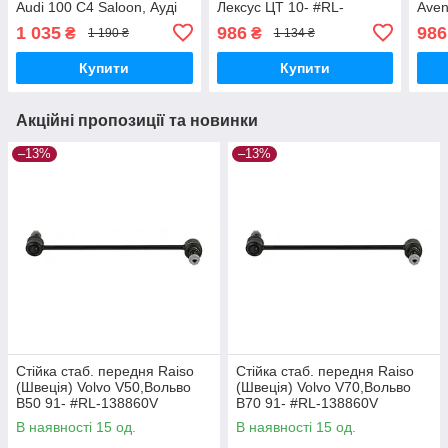
Audi 100 C4 Saloon, Ауді
Лексус ЦТ 10- #RL-
Aven
100 Ц4 Седан 83-97 #RL-
487010T UAKWJNO17
08- 
1 035
986
986
₴
₴
1 190 ₴
1 134 ₴
443352A UARFBCF17
UAF
Купити
Купити
Акційні пропозиції та новинки
–13%
–13%
Стійка стаб. передня Raiso
Стійка стаб. передня Raiso
(Швеція) Volvo V50,Вольво
(Швеція) Volvo V70,Вольво
В50 91- #RL-138860V
В70 91- #RL-138860V
UAYYIOR17
UAPVVRP17
В наявності 15 од.
В наявності 15 од.