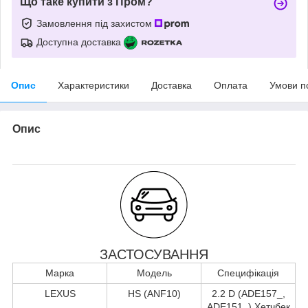
Що таке купити з Пром?
Замовлення під захистом
Доступна доставка
Опис
Характеристики
Доставка
Оплата
Умови п
Опис
ЗАСТОСУВАННЯ
Марка
Модель
Специфікація
LEXUS
HS (ANF10)
2.2 D (ADE157_,
ADE151_) Хетчбек