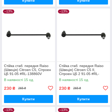
Купити
Купити
–13%
–13%
Стійка стаб. передня Raiso
Стійка стаб. передня Raiso
(Швеція) Citroen C5, Сітроен
(Швеція) Citroen C5 II,
Ц5 91-05 #RL-138860V
Сітроен Ц5 2 91-05 #RL-
UAPVVRP17
138860V UAQEZFD17
В наявності 15 од.
В наявності 15 од.
230
230
₴
₴
265 ₴
265 ₴
Купити
Купити
–13%
–13%