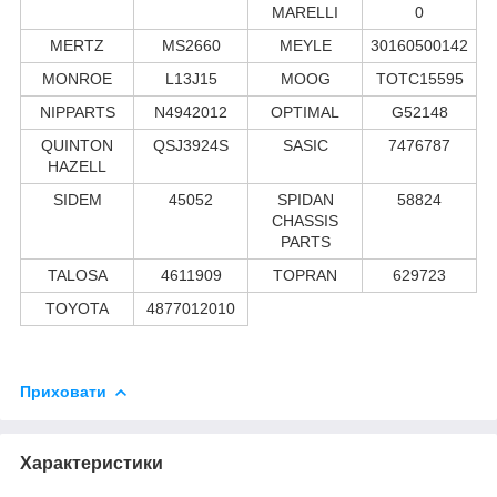
MARELLI
0
MERTZ
MS2660
MEYLE
30160500142
MONROE
L13J15
MOOG
TOTC15595
NIPPARTS
N4942012
OPTIMAL
G52148
QUINTON
QSJ3924S
SASIC
7476787
HAZELL
SIDEM
45052
SPIDAN
58824
CHASSIS
PARTS
TALOSA
4611909
TOPRAN
629723
TOYOTA
4877012010
Приховати
Характеристики