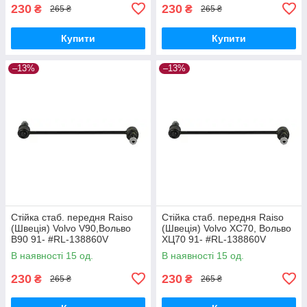
230
230
₴
₴
265 ₴
265 ₴
Купити
Купити
–13%
–13%
Стійка стаб. передня Raiso
Стійка стаб. передня Raiso
(Швеція) Volvo V90,Вольво
(Швеція) Volvo XC70, Вольво
В90 91- #RL-138860V
ХЦ70 91- #RL-138860V
UAQEZFD17
UAPVVRP17
В наявності 15 од.
В наявності 15 од.
230
230
₴
₴
265 ₴
265 ₴