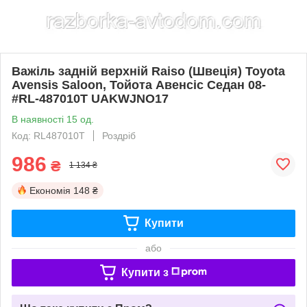
Важіль задній верхній Raiso (Швеція) Toyota
Avensis Saloon, Тойота Авенсіс Седан 08-
#RL-487010T UAKWJNO17
В наявності 15 од.
Код: RL487010T
Роздріб
986
₴
1 134 ₴
Економія
148 ₴
Купити
або
Купити з