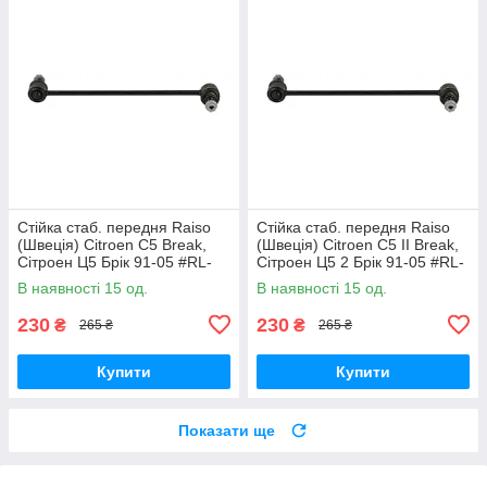
Стійка стаб. передня Raiso
Стійка стаб. передня Raiso
(Швеція) Citroen C5 Break,
(Швеція) Citroen C5 II Break,
Сітроен Ц5 Брік 91-05 #RL-
Сітроен Ц5 2 Брік 91-05 #RL-
138860V UAVEXLV17
138860V UADNZPA17
В наявності 15 од.
В наявності 15 од.
230
230
₴
₴
265 ₴
265 ₴
Купити
Купити
Показати ще