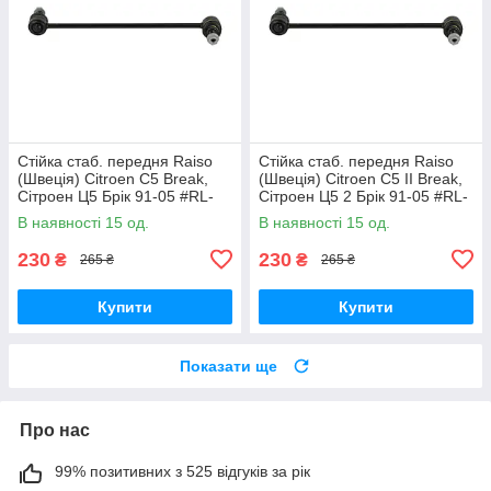
Стійка стаб. передня Raiso
Стійка стаб. передня Raiso
(Швеція) Citroen C5 Break,
(Швеція) Citroen C5 II Break,
Сітроен Ц5 Брік 91-05 #RL-
Сітроен Ц5 2 Брік 91-05 #RL-
138860V UAVEXLV17
138860V UADNZPA17
В наявності 15 од.
В наявності 15 од.
230
230
₴
₴
265 ₴
265 ₴
Купити
Купити
Показати ще
Про нас
99% позитивних з 525 відгуків за рік