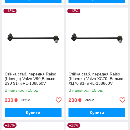
–13%
–13%
Стійка стаб. передня Raiso
Стійка стаб. передня Raiso
(Швеція) Volvo V90,Вольво
(Швеція) Volvo XC70, Вольво
В90 91- #RL-138860V
ХЦ70 91- #RL-138860V
UAQEZFD17
UAPVVRP17
В наявності 15 од.
В наявності 15 од.
230
230
₴
₴
265 ₴
265 ₴
Купити
Купити
–13%
–13%