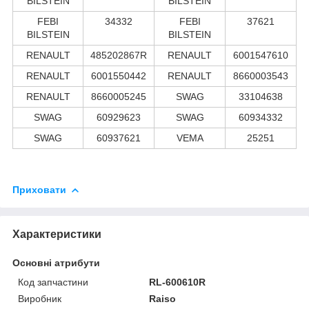
BILSTEIN
BILSTEIN
FEBI
34332
FEBI
37621
BILSTEIN
BILSTEIN
RENAULT
485202867R
RENAULT
6001547610
RENAULT
6001550442
RENAULT
8660003543
RENAULT
8660005245
SWAG
33104638
SWAG
60929623
SWAG
60934332
SWAG
60937621
VEMA
25251
Приховати
Характеристики
Основні атрибути
Код запчастини
RL-600610R
Виробник
Raiso