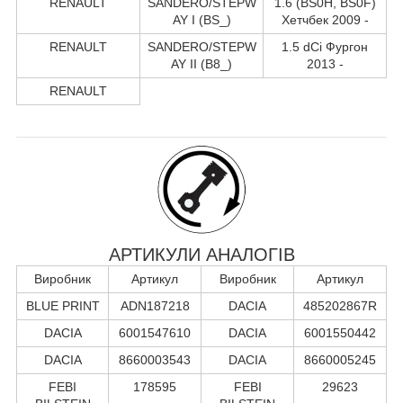
RENAULT
SANDERO/STEPW
1.6 (BS0H, BS0F)
AY I (BS_)
Хетчбек 2009 -
RENAULT
SANDERO/STEPW
1.5 dCi Фургон
AY II (B8_)
2013 -
RENAULT
АРТИКУЛИ АНАЛОГІВ
Виробник
Артикул
Виробник
Артикул
BLUE PRINT
ADN187218
DACIA
485202867R
DACIA
6001547610
DACIA
6001550442
DACIA
8660003543
DACIA
8660005245
FEBI
178595
FEBI
29623