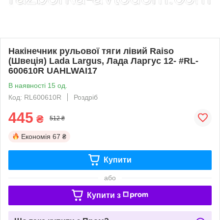
Накінечник рульової тяги лівий Raiso
(Швеція) Lada Largus, Лада Ларгус 12- #RL-
600610R UAHLWAI17
В наявності 15 од.
Код: RL600610R
Роздріб
445
₴
512 ₴
Економія
67 ₴
Купити
або
Купити з