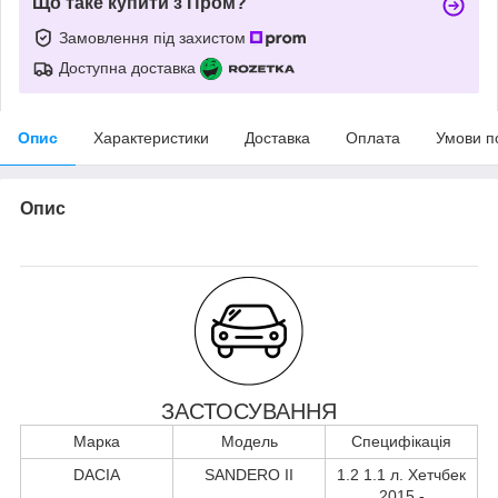
Що таке купити з Пром?
Замовлення під захистом
Доступна доставка
Опис
Характеристики
Доставка
Оплата
Умови п
Опис
ЗАСТОСУВАННЯ
Марка
Модель
Специфікація
DACIA
SANDERO II
1.2 1.1 л. Хетчбек
2015 -