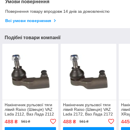
Умови повернення
Повернення товару впродовж 14 днів за домовленістю
Всі умови повернення
Подібні товари компанії
Накінечник рульової тяги
Накінечник рульової тяги
Накі
лівий Raiso (Швеція) VAZ
лівий Raiso (Швеція) VAZ
ліви
Lada 2112, Ваз Лада 2112
Lada 2172, Ваз Лада 2172
XRay
95-18 #RL-341057L
95-18 #RL-341057L
#RL
488
488
445
₴
₴
561 ₴
561 ₴
UANOZUP17
UAGZMCS17