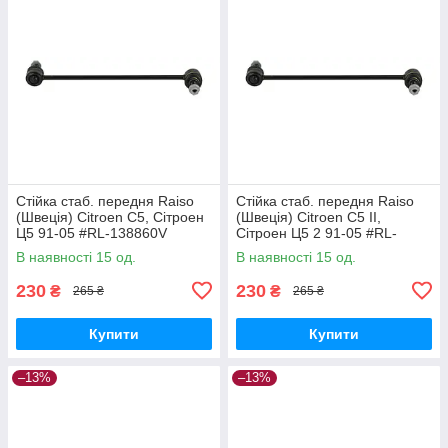
Стійка стаб. передня Raiso
Стійка стаб. передня Raiso
(Швеція) Citroen C5, Сітроен
(Швеція) Citroen C5 II,
Ц5 91-05 #RL-138860V
Сітроен Ц5 2 91-05 #RL-
UAPVVRP17
138860V UAQEZFD17
В наявності 15 од.
В наявності 15 од.
230
230
₴
₴
265 ₴
265 ₴
Купити
Купити
–13%
–13%