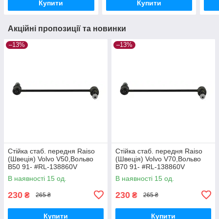
Купити
Купити
Акційні пропозиції та новинки
–13%
–13%
Стійка стаб. передня Raiso
Стійка стаб. передня Raiso
(Швеція) Volvo V50,Вольво
(Швеція) Volvo V70,Вольво
В50 91- #RL-138860V
В70 91- #RL-138860V
UAYYIOR17
UAPVVRP17
В наявності 15 од.
В наявності 15 од.
230
230
₴
₴
265 ₴
265 ₴
Купити
Купити