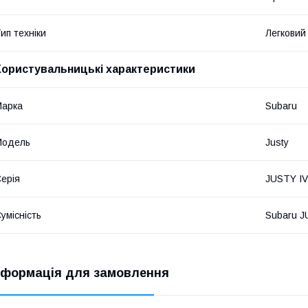
ип техніки
Легковий
Користувальницькі характеристики
Марка
Subaru
Мoдель
Justy
ерія
JUSTY IV
умісність
Subaru J
нформація для замовлення