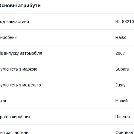
Основні атрибути
од запчастини
RL-8821
иробник
Raiso
ік випуску автомобіля
2007
умісність з маркою
Subaru
умісність з моделлю
Justy
Стан
Новий
раїна виробник
Швеція
ип запчастини
Оригінал