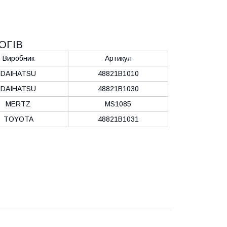
ОГІВ
Виробник
Артикул
DAIHATSU
48821B1010
DAIHATSU
48821B1030
MERTZ
MS1085
TOYOTA
48821B1031