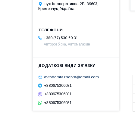
вул.Кооперативна 2Б, 39603,
Кременчук, Україна
+380 (67) 530-60-31
Авторозбірка, Автомагазин
avtodomrazborka@gmail.com
+380675306031
+380675306031
+380675306031