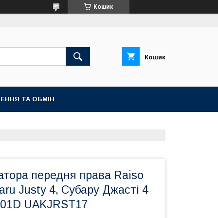
Кошик
Кошик
ЕННЯ ТА ОБМІН
затора передня права Raiso
aru Justy 4, Субару Джасті 4
101D UAKJRST17