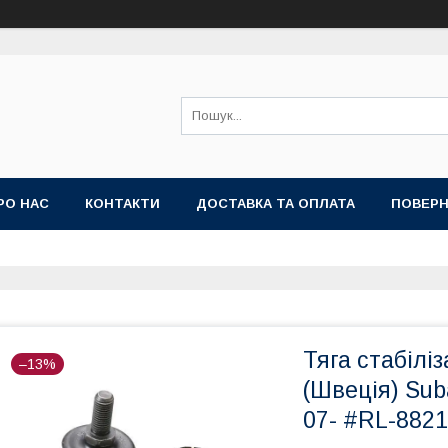
РО НАС
КОНТАКТИ
ДОСТАВКА ТА ОПЛАТА
ПОВЕРН
Тяга стабілі
–13%
(Швеція) Sub
07- #RL-882