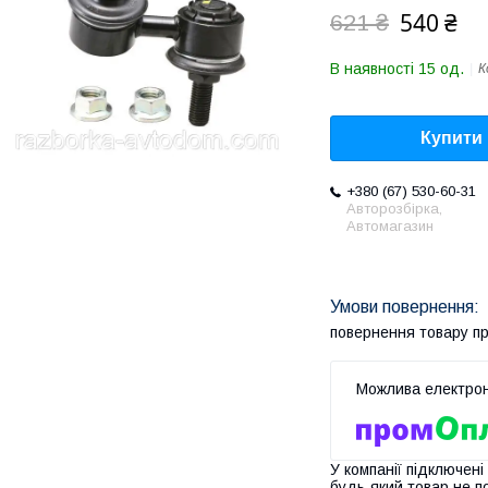
540 ₴
621 ₴
В наявності 15 од.
К
Купити
+380 (67) 530-60-31
Авторозбірка,
Автомагазин
повернення товару п
У компанії підключені
будь-який товар не п