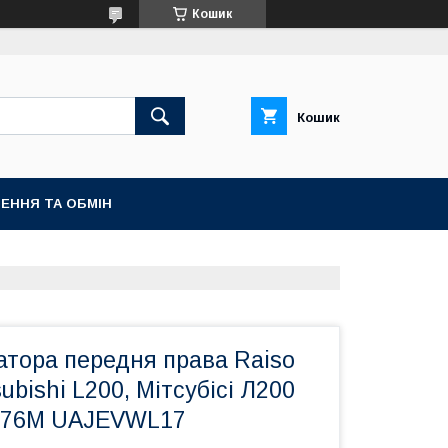
Кошик
Кошик
ЕННЯ ТА ОБМІН
затора передня права Raiso
ubishi L200, Мітсубісі Л200
8076M UAJEVWL17