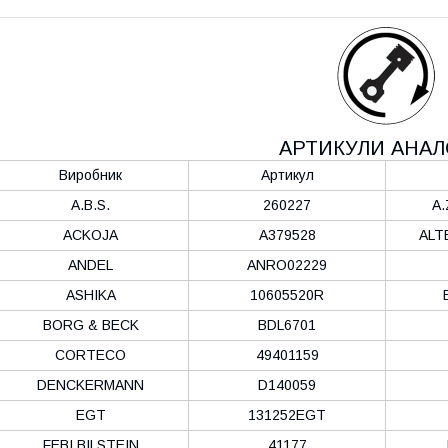
АРТИКУЛИ АНАЛ
Виробник
Артикул
A.B.S.
260227
A.
ACKOJA
A379528
ALT
ANDEL
ANRO02229
ASHIKA
10605520R
BORG & BECK
BDL6701
CORTECO
49401159
DENCKERMANN
D140059
EGT
131252EGT
FEBI BILSTEIN
41177