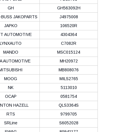
GH
GH563092H
BUSS JAKOPARTS
J4975008
JAPKO
106520R
FT AUTOMOTIVE
4304364
LYNXAUTO
C7082R
MANDO
MSC015124
A AUTOMOTIVE
MH20972
MITSUBISHI
MB808076
MOOG
MILS2765
NK
5113010
OCAP
0581754
INTON HAZELL
QLS3364S
RTS
9799705
SRLine
S6052028
SWAG
80941177