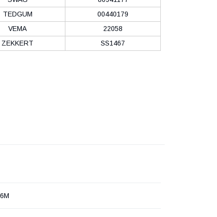
TEDGUM
00440179
VEMA
22058
ZEKKERT
SS1467
76M