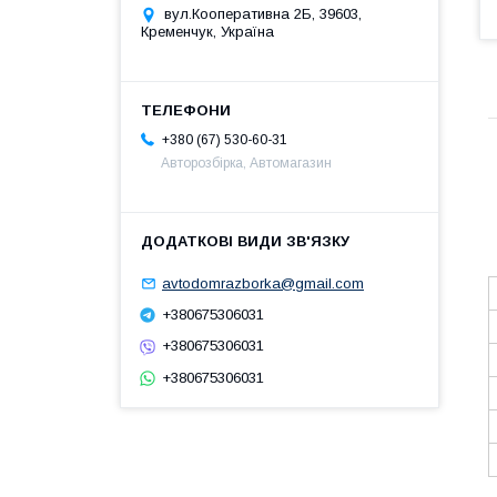
вул.Кооперативна 2Б, 39603,
Кременчук, Україна
+380 (67) 530-60-31
Авторозбірка, Автомагазин
avtodomrazborka@gmail.com
+380675306031
+380675306031
+380675306031