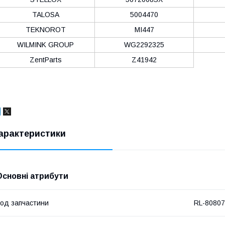
TALOSA
5004470
TEKNOROT
MI447
WILMINK GROUP
WG2292325
ZentParts
Z41942
арактеристики
Основні атрибути
од запчастини
RL-8080