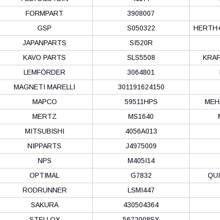
FORMPART
3908007
GSP
S050322
HERTH+
JAPANPARTS
SI520R
KAVO PARTS
SLS5508
KRA
LEMFÖRDER
3064801
MAGNETI MARELLI
301191624150
MAPCO
59511HPS
MEH
MERTZ
MS1640
MITSUBISHI
4056A013
NIPPARTS
J4975009
NPS
M405I14
OPTIMAL
G7832
QU
RODRUNNER
LSMI447
SAKURA
430504364
STELLOX
5672008SX