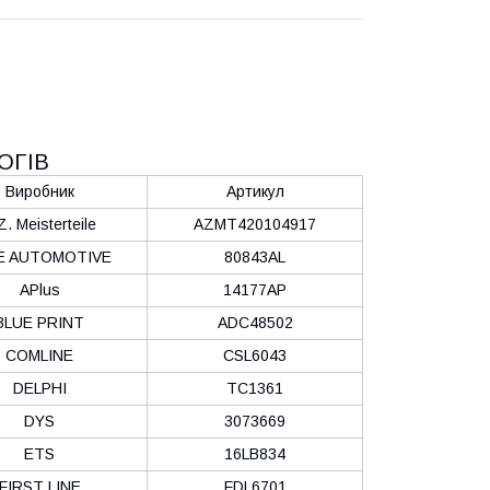
ОГІВ
Виробник
Артикул
Z. Meisterteile
AZMT420104917
E AUTOMOTIVE
80843AL
APlus
14177AP
BLUE PRINT
ADC48502
COMLINE
CSL6043
DELPHI
TC1361
DYS
3073669
ETS
16LB834
FIRST LINE
FDL6701