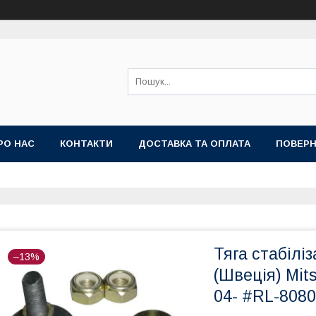
РО НАС
КОНТАКТИ
ДОСТАВКА ТА ОПЛАТА
ПОВЕРН
Тяга стабілі
–13%
(Швеція) Mits
04- #RL-80