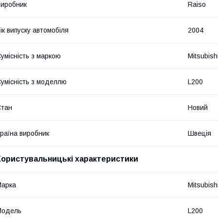
иробник
Raiso
ік випуску автомобіля
2004
умісність з маркою
Mitsubish
умісність з моделлю
L200
Стан
Новий
раїна виробник
Швеція
Користувальницькі характеристики
Марка
Mitsubish
Мoдель
L200