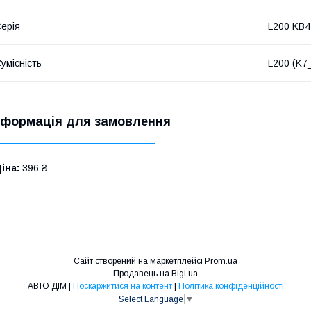
ерія
L200 KB4
умісність
L200 (K7
нформація для замовлення
іна:
396 ₴
Сайт створений на маркетплейсі
Prom.ua
Продавець на Bigl.ua
АВТО ДІМ |
Поскаржитися на контент
|
Політика конфіденційності
Select Language
▼