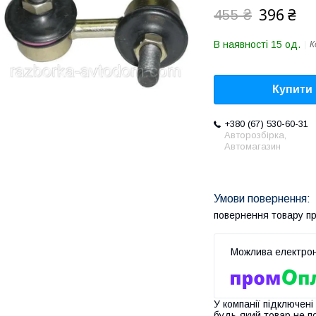
396 ₴
455 ₴
В наявності 15 од.
К
Купити
+380 (67) 530-60-31
Авторозбірка,
Автомагазин
повернення товару п
У компанії підключені
будь-який товар не п