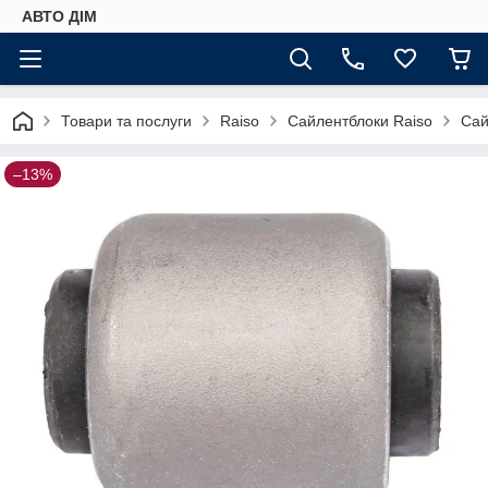
АВТО ДIМ
Товари та послуги
Raiso
Сайлентблоки Raiso
Сай
–13%