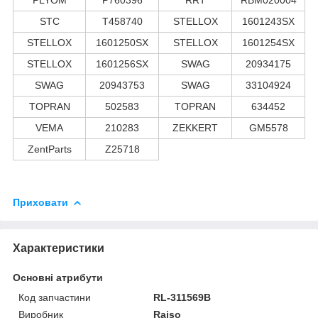
STC
T458740
STELLOX
1601243SX
STELLOX
1601250SX
STELLOX
1601254SX
STELLOX
1601256SX
SWAG
20934175
SWAG
20943753
SWAG
33104924
TOPRAN
502583
TOPRAN
634452
VEMA
210283
ZEKKERT
GM5578
ZentParts
Z25718
Приховати
Характеристики
Основні атрибути
Код запчастини
RL-311569B
Виробник
Raiso