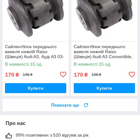
Сайлентблок переднього
Сайлентблок переднього
важеля нижній Raiso
важеля нижній Raiso
(Швеція) Audi A3, Ауді А3 03-
(Швеція) Audi A3 Convertible,
#RL-1K0182E UAJOXCK17
Ауді А3 08- #RL-1K0182E
В наявності 15 од.
В наявності 15 од.
UAQYMCO17
170
170
₴
₴
196 ₴
196 ₴
Купити
Купити
Показати ще
Про нас
99% позитивних з 520 відгуків за рік