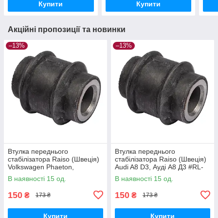
Купити
Купити
Акційні пропозиції та новинки
–13%
–13%
Втулка переднього
Втулка переднього
стабілізатора Raiso (Швеція)
стабілізатора Raiso (Швеція)
Volkswagen Phaeton,
Audi A8 D3, Ауді А8 Д3 #RL-
Фольксваген Фаетон #RL-
3D0317C UAPZJJK17
В наявності 15 од.
В наявності 15 од.
3D0317C UAPZJJK17
150
150
₴
₴
173 ₴
173 ₴
Купити
Купити