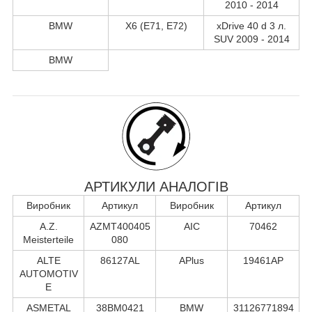
2010 - 2014
BMW
X6 (E71, E72)
xDrive 40 d 3 л.
SUV 2009 - 2014
BMW
АРТИКУЛИ АНАЛОГІВ
Виробник
Артикул
Виробник
Артикул
A.Z.
AZMT400405
AIC
70462
Meisterteile
080
ALTE
86127AL
APlus
19461AP
AUTOMOTIV
E
ASMETAL
38BM0421
BMW
31126771894