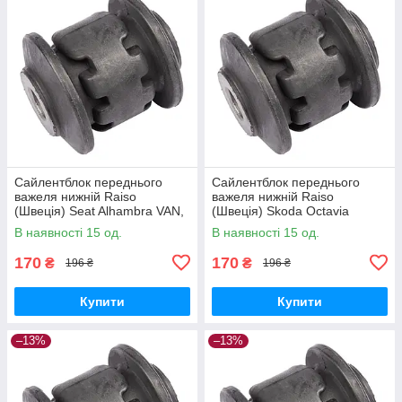
Сайлентблок переднього
Сайлентблок переднього
важеля нижній Raiso
важеля нижній Raiso
(Швеція) Seat Alhambra VAN,
(Швеція) Skoda Octavia
Сеат Алхамбра 10- #RL-
II,Шкода Октавія 2 04- #RL-
В наявності 15 од.
В наявності 15 од.
1K0182E UATCGWX17
1K0182E UAMRGHM17
170
170
₴
₴
196 ₴
196 ₴
Купити
Купити
–13%
–13%