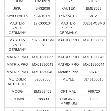
GOOM
CAS0919
GSP
531928
JIKIU
BH32038
KAUTEK
BMBS065
KAVO PARTS
SCR10175
LYNXAUTO
C8121
MASTER-
17K000104
MASTER-
33251PCSMS
SPORT
SPORT
GERMANY
GERMANY
MASTER-
43753BPCSM
MATRIX PRO
MX01330036
SPORT
S
GERMANY
MATRIX PRO
MX01330037
MATRIX PRO
MX01330042
MATRIX PRO
MX01330043
MATRIX PRO
MX01330044
MATRIX PRO
MX01330045
Metalcaucho
58740
METZGER
52087508
MEYLE
3146100015
AUTOTEILE
MOOG
BMSB7402
OPTIMAL
F86720
OPTIMAL
F88300
ORIGINAL
1693
IMPERIUM
PLYOM
P760396
RRT
RBM020004