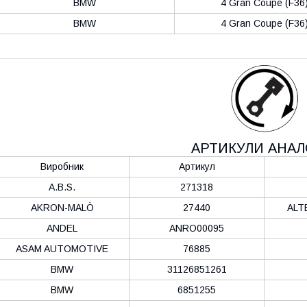
BMW
4 Gran Coupe (F36
BMW
4 Gran Coupe (F36
АРТИКУЛИ АНАЛ
Виробник
Артикул
A.B.S.
271318
AKRON-MALÒ
27440
ALT
ANDEL
ANRO00095
ASAM AUTOMOTIVE
76885
BMW
31126851261
BMW
6851255