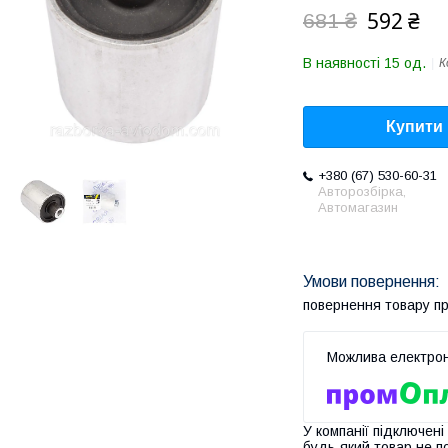
592 ₴
681 ₴
В наявності 15 од.
К
Купити
+380 (67) 530-60-31
Авторозбірка,
Автомагазин
повернення товару п
У компанії підключені
будь-який товар не п