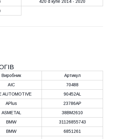
)
420 d купе 2014 - 2020
)
ОГІВ
Виробник
Артикул
AIC
70488
E AUTOMOTIVE
90452AL
APlus
23786AP
ASMETAL
38BM2610
BMW
31126855743
BMW
6851261