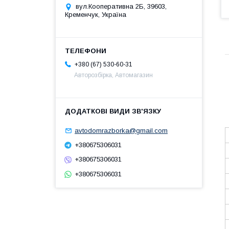
вул.Кооперативна 2Б, 39603,
Кременчук, Україна
+380 (67) 530-60-31
Авторозбірка, Автомагазин
avtodomrazborka@gmail.com
+380675306031
+380675306031
+380675306031