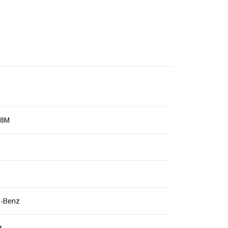
68M
s-Benz
t