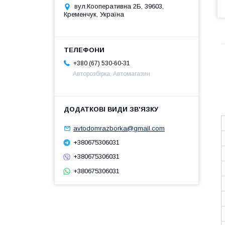
вул.Кооперативна 2Б, 39603,
Кременчук, Україна
+380 (67) 530-60-31
Авторозбірка, Автомагазин
avtodomrazborka@gmail.com
+380675306031
+380675306031
+380675306031