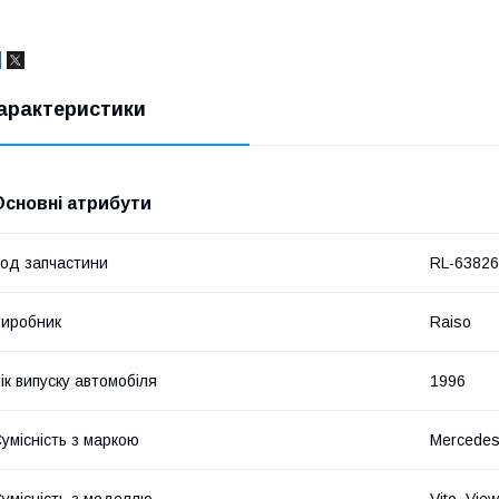
арактеристики
Основні атрибути
од запчастини
RL-6382
иробник
Raiso
ік випуску автомобіля
1996
умісність з маркою
Mercede
умісність з моделлю
Vito, View