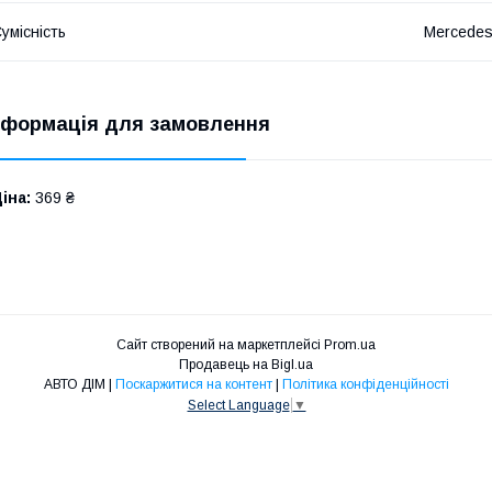
умісність
Mercedes
нформація для замовлення
іна:
369 ₴
Сайт створений на маркетплейсі
Prom.ua
Продавець на Bigl.ua
АВТО ДІМ |
Поскаржитися на контент
|
Політика конфіденційності
Select Language
▼