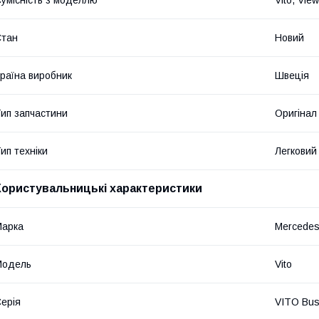
Стан
Новий
раїна виробник
Швеція
ип запчастини
Оригінал
ип техніки
Легковий
Користувальницькі характеристики
Марка
Mercede
Мoдель
Vito
ерія
VITO Bus