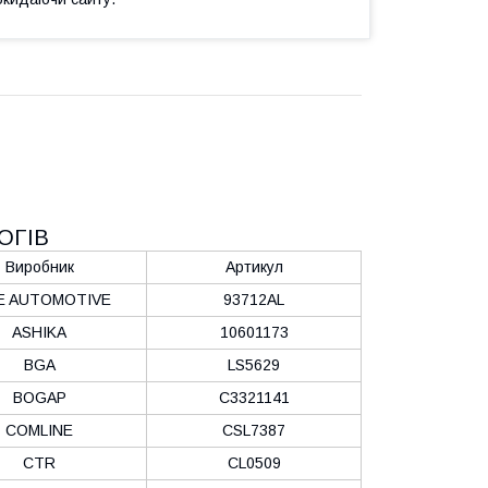
ОГІВ
Виробник
Артикул
E AUTOMOTIVE
93712AL
ASHIKA
10601173
BGA
LS5629
BOGAP
C3321141
COMLINE
CSL7387
CTR
CL0509