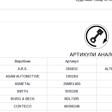
АРТИКУЛИ АНАЛ
Виробник
Артикул
A.B.S.
260832
ALT
ASAM AUTOMOTIVE
190284
ASMETAL
26MR1400
BIRTH
BX5208
BORG & BECK
BDL7395
CORTECO
49396346