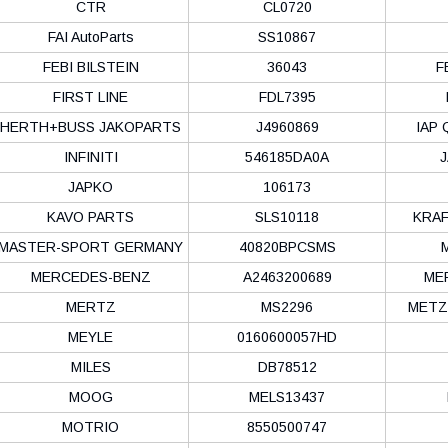
CTR
CL0720
FAI AutoParts
SS10867
FEBI BILSTEIN
36043
F
FIRST LINE
FDL7395
HERTH+BUSS JAKOPARTS
J4960869
IAP 
INFINITI
546185DA0A
JAPKO
106173
KAVO PARTS
SLS10118
KRA
MASTER-SPORT GERMANY
40820BPCSMS
MERCEDES-BENZ
A2463200689
ME
MERTZ
MS2296
METZ
MEYLE
0160600057HD
MILES
DB78512
MOOG
MELS13437
MOTRIO
8550500747