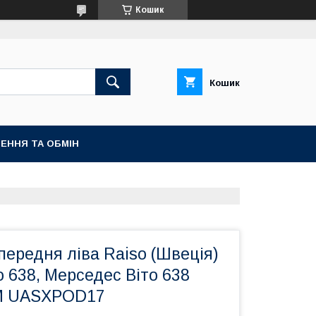
Кошик
Кошик
ЕННЯ ТА ОБМІН
 передня ліва Raiso (Швеція)
o 638, Мерседес Віто 638
M UASXPOD17