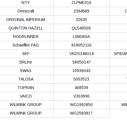
NTY
ZLPME016
Omnicraft
2394589
ORIGINAL IMPERIUM
32635
QUINTON HAZELL
QLS4050S
RODRUNNER
LSM360A
Schaeffler FAG
818052110
SKF
VKDS348014
SPIDA
SRLine
S6050147
SWAG
10936043
TALOSA
5003523
TOPRAN
408539
VAICO
V303690
WILMINK GROUP
WG1992850
WI
WILMINK GROUP
WG2583817