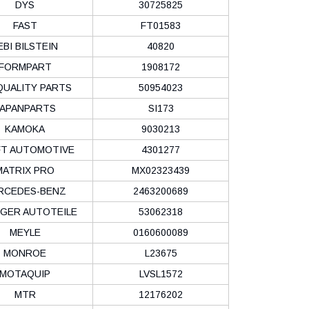
DYS
30725825
FAST
FT01583
EBI BILSTEIN
40820
FORMPART
1908172
QUALITY PARTS
50954023
JAPANPARTS
SI173
KAMOKA
9030213
FT AUTOMOTIVE
4301277
MATRIX PRO
MX02323439
RCEDES-BENZ
2463200689
GER AUTOTEILE
53062318
MEYLE
0160600089
MONROE
L23675
MOTAQUIP
LVSL1572
MTR
12176202