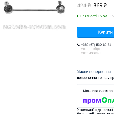
369 ₴
424 ₴
В наявності 15 од.
К
Купити
+380 (67) 530-60-31
Авторозбірка,
Автомагазин
повернення товару п
У компанії підключені
будь-який товар не п