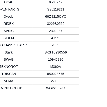
OCAP
0505742
OPEN PARTS
SSL119211
Oyodo
60Z9215OYO
RIDEX
3229S0560
SASIC
2300087
SIDEM
49569
N CHASSIS PARTS
51348
Stark
SKST0230559
SWAG
10940820
TEKNOROT
M360A
TRISCAN
850023675
VEMA
27108
LMINK GROUP
WG2288707