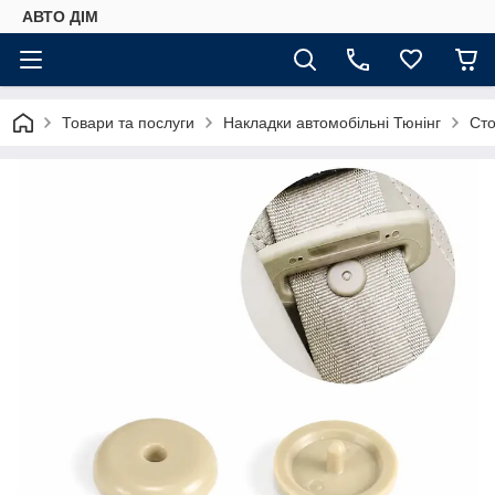
АВТО ДIМ
Товари та послуги
Накладки автомобільні Тюнінг
Сто