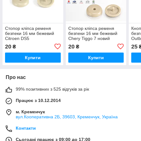
Стопор кліпса ременя
Стопор кліпса ременя
Кноп
безпеки 16 мм бежевий
безпеки 16 мм бежевий
безп
Citroen DS5
Chery Tiggo 7 новий
Outb
20
20
25
₴
₴
Купити
Купити
Про нас
99% позитивних з 525 відгуків за рік
Працює з 10.12.2014
м. Кременчук
вул.Кооперативна 2Б, 39603, Кременчук, Україна
Контакти
Сьогодні працює з 09:00 до 17:00