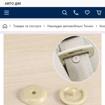
АВТО ДIМ
Товари та послуги
Накладки автомобільні Тюнінг
Кно