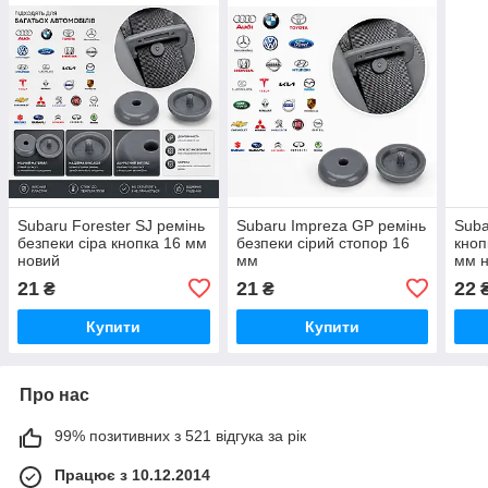
Subaru Forester SJ ремінь
Subaru Impreza GP ремінь
Suba
безпеки сіра кнопка 16 мм
безпеки сірий стопор 16
кноп
новий
мм
мм 
21
21
22
₴
₴
Купити
Купити
Про нас
99% позитивних з 521 відгука за рік
Працює з 10.12.2014