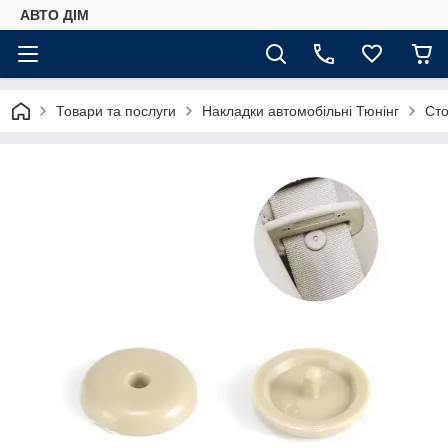
АВТО ДIМ
Товари та послуги
Накладки автомобільні Тюнінг
Сто