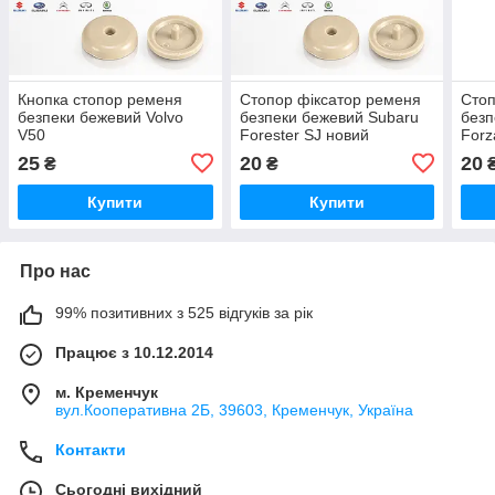
Кнопка стопор ременя
Стопор фіксатор ременя
Стоп
безпеки бежевий Volvo
безпеки бежевий Subaru
безп
V50
Forester SJ новий
Forz
25
20
20
₴
₴
Купити
Купити
Про нас
99% позитивних з 525 відгуків за рік
Працює з 10.12.2014
м. Кременчук
вул.Кооперативна 2Б, 39603, Кременчук, Україна
Контакти
Сьогодні вихідний