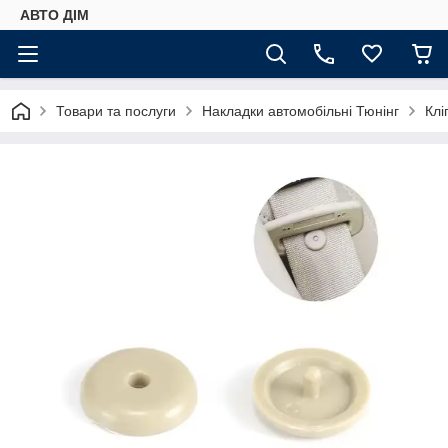
АВТО ДIМ
Товари та послуги
Накладки автомобільні Тюнінг
Клі