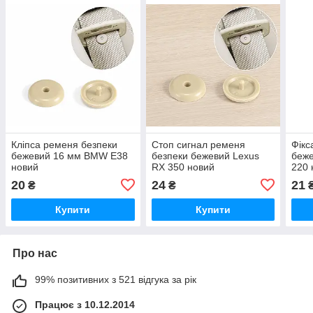
Кліпса ременя безпеки
Стоп сигнал ременя
Фікс
бежевий 16 мм BMW E38
безпеки бежевий Lexus
беже
новий
RX 350 новий
220 
20
24
21
₴
₴
Купити
Купити
Про нас
99% позитивних з 521 відгука за рік
Працює з 10.12.2014