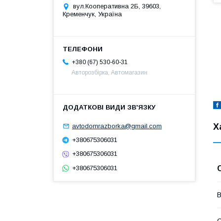
вул.Кооперативна 2Б, 39603,
Кременчук, Україна
+380 (67) 530-60-31
Авторозбірка, Автомагазин
Х
avtodomrazborka@gmail.com
+380675306031
+380675306031
+380675306031
В