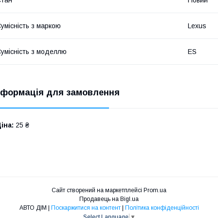
умісність з маркою
Lexus
умісність з моделлю
ES
нформація для замовлення
іна:
25 ₴
Сайт створений на маркетплейсі
Prom.ua
Продавець на Bigl.ua
АВТО ДІМ |
Поскаржитися на контент
|
Політика конфіденційності
Select Language
▼