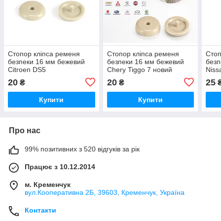
Стопор кліпса ременя
Стопор кліпса ременя
Стоп
безпеки 16 мм бежевий
безпеки 16 мм бежевий
безп
Citroen DS5
Chery Tiggo 7 новий
Niss
20
20
25
₴
₴
Купити
Купити
Про нас
99% позитивних з 520 відгуків за рік
Працює з 10.12.2014
м. Кременчук
вул.Кооперативна 2Б, 39603, Кременчук, Україна
Контакти