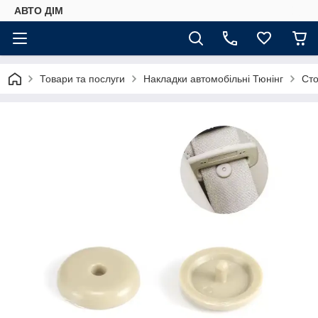
АВТО ДIМ
Товари та послуги
Накладки автомобільні Тюнінг
Сто