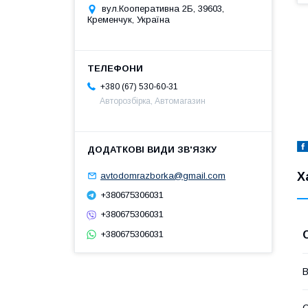
вул.Кооперативна 2Б, 39603,
Кременчук, Україна
+380 (67) 530-60-31
Авторозбірка, Автомагазин
Х
avtodomrazborka@gmail.com
+380675306031
+380675306031
+380675306031
В