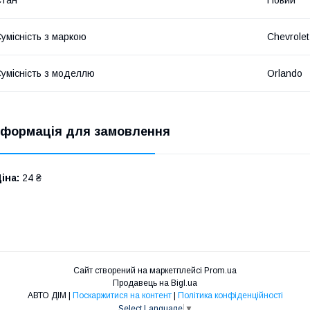
умісність з маркою
Chevrolet
умісність з моделлю
Orlando
нформація для замовлення
іна:
24 ₴
Сайт створений на маркетплейсі
Prom.ua
Продавець на Bigl.ua
АВТО ДІМ |
Поскаржитися на контент
|
Політика конфіденційності
Select Language
▼