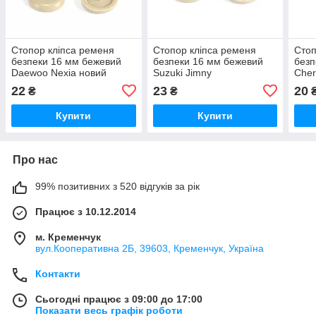
Стопор кліпса ременя
Стопор кліпса ременя
Стоп
безпеки 16 мм бежевий
безпеки 16 мм бежевий
безп
Daewoo Nexia новий
Suzuki Jimny
Cher
22
23
20
₴
₴
Купити
Купити
Про нас
99% позитивних з 520 відгуків за рік
Працює з 10.12.2014
м. Кременчук
вул.Кооперативна 2Б, 39603, Кременчук, Україна
Контакти
Сьогодні працює з 09:00 до 17:00
Показати весь графік роботи