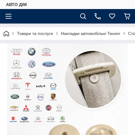
АВТО ДIМ
Товари та послуги
Накладки автомобільні Тюнінг
Сто