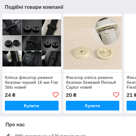
Подібні товари компанії
Кліпса фіксатор ременя
Фіксатор кліпса ременя
Фікс
безпеки чорний 16 мм Fiat
безпеки бежевий Renault
безп
Stilo новий
Captur новий
Fies
24
20
21
₴
₴
Купити
Купити
Про нас
99% позитивних з 520 відгуків за рік