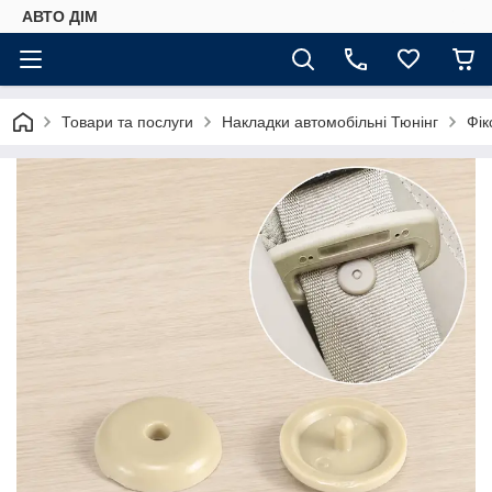
АВТО ДIМ
Товари та послуги
Накладки автомобільні Тюнінг
Фік