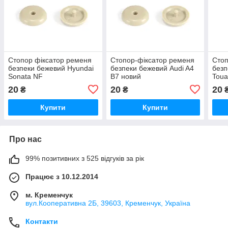
Стопор фіксатор ременя
Стопор-фіксатор ременя
Стоп
безпеки бежевий Hyundai
безпеки бежевий Audi A4
безп
Sonata NF
B7 новий
Toua
20
20
20
₴
₴
Купити
Купити
Про нас
99% позитивних з 525 відгуків за рік
Працює з 10.12.2014
м. Кременчук
вул.Кооперативна 2Б, 39603, Кременчук, Україна
Контакти