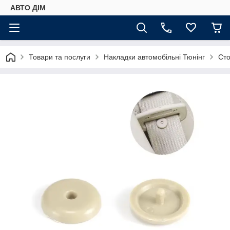
АВТО ДIМ
Товари та послуги
Накладки автомобільні Тюнінг
Сто