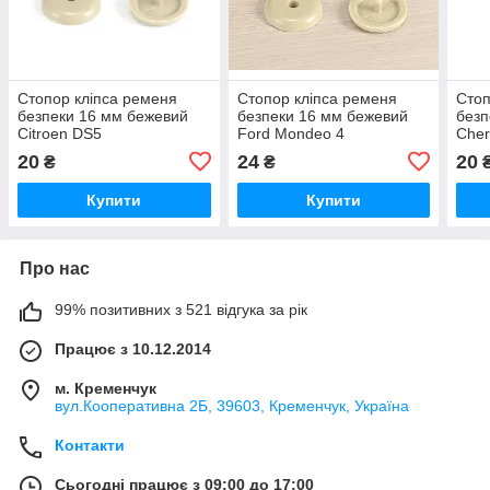
Стопор кліпса ременя
Стопор кліпса ременя
Стоп
безпеки 16 мм бежевий
безпеки 16 мм бежевий
безп
Citroen DS5
Ford Mondeo 4
Cher
20
24
20
₴
₴
Купити
Купити
Про нас
99% позитивних з 521 відгука за рік
Працює з 10.12.2014
м. Кременчук
вул.Кооперативна 2Б, 39603, Кременчук, Україна
Контакти
Сьогодні працює з 09:00 до 17:00