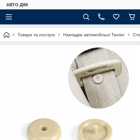
АВТО ДIМ
Товари та послуги
Накладки автомобільні Тюнінг
Сто