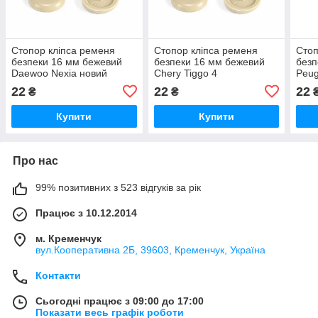
Стопор кліпса ременя
Стопор кліпса ременя
Стоп
безпеки 16 мм бежевий
безпеки 16 мм бежевий
безп
Daewoo Nexia новий
Chery Tiggo 4
Peug
22
22
22
₴
₴
Купити
Купити
Про нас
99% позитивних з 523 відгуків за рік
Працює з 10.12.2014
м. Кременчук
вул.Кооперативна 2Б, 39603, Кременчук, Україна
Контакти
Сьогодні працює з 09:00 до 17:00
Показати весь графік роботи