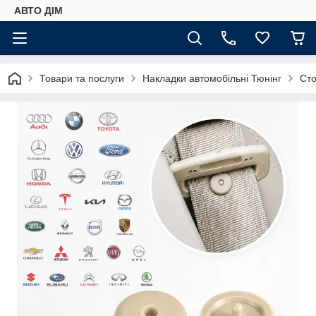
АВТО ДIМ
Товари та послуги
Накладки автомобільні Тюнінг
Сто