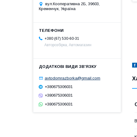
вул.Кооперативна 2Б, 39603,
Кременчук, Україна
+380 (67) 530-60-31
Авторозбірка, Автомагазин
Х
avtodomrazborka@gmail.com
+380675306031
+380675306031
+380675306031
В
К