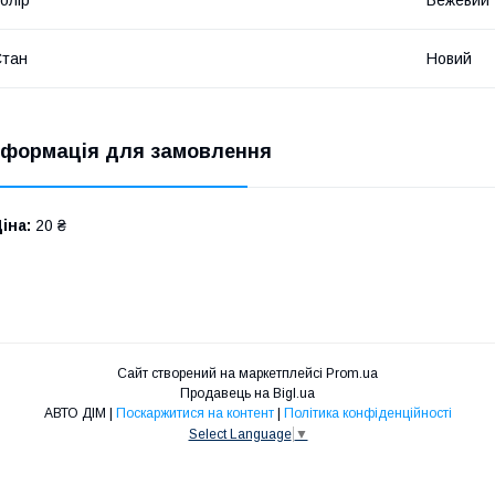
Стан
Новий
нформація для замовлення
іна:
20 ₴
Сайт створений на маркетплейсі
Prom.ua
Продавець на Bigl.ua
АВТО ДІМ |
Поскаржитися на контент
|
Політика конфіденційності
Select Language
▼