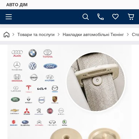
АВТО ДIМ
Товари та послуги
Накладки автомобільні Тюнінг
Сто