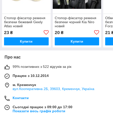
Стопор фіксатор ременя
Стопор-фіксатор ременя
Обм
безпеки бежевий Geely
безпеки чорний Kia Niro
безп
Atlas новий
новий
Forz
23
20
21
₴
₴
Купити
Купити
Про нас
99% позитивних з 522 відгуків за рік
Працює з 10.12.2014
м. Кременчук
вул.Кооперативна 2Б, 39603, Кременчук, Україна
Контакти
Сьогодні працює з 09:00 до 17:00
Показати весь графік роботи