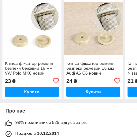
Кліпса фіксатор ременя
Кліпса фіксатор ременя
Кліп
безпеки бежевий 16 мм
безпеки бежевий 16 мм
безп
VW Polo MK6 новий
Audi A6 C6 новий
Niss
нов
23
24
21
₴
₴
Купити
Купити
Про нас
99% позитивних з 525 відгуків за рік
Працює з 10.12.2014