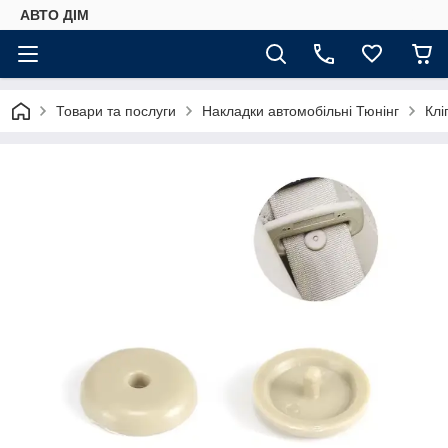
АВТО ДIМ
Товари та послуги
Накладки автомобільні Тюнінг
Клі