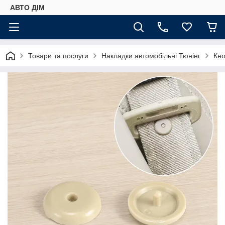
АВТО ДIМ
Товари та послуги
Накладки автомобільні Тюнінг
Кно