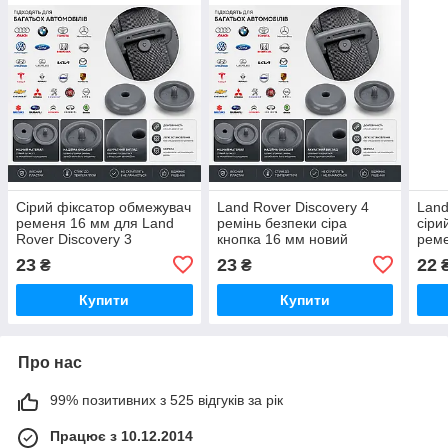
Сірий фіксатор обмежувач
Land Rover Discovery 4
Land
ременя 16 мм для Land
ремінь безпеки сіра
сіри
Rover Discovery 3
кнопка 16 мм новий
реме
23
23
22
₴
₴
Купити
Купити
Про нас
99% позитивних з 525 відгуків за рік
Працює з 10.12.2014