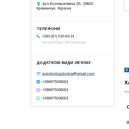
вул.Кооперативна 2Б, 39603,
Кременчук, Україна
+380 (67) 530-60-31
Авторозбірка, Автомагазин
avtodomrazborka@gmail.com
+380675306031
Х
+380675306031
+380675306031
В