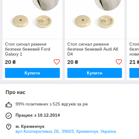
Стоп сигнал ременя
Стоп сигнал ременя
Стоп
безпеки бежевий Ford
безпеки бежевий Audi A8
безп
Galaxy 1
D4
нов
20
20
21
₴
₴
Купити
Купити
Про нас
99% позитивних з 525 відгуків за рік
Працює з 10.12.2014
м. Кременчук
вул.Кооперативна 2Б, 39603, Кременчук, Україна