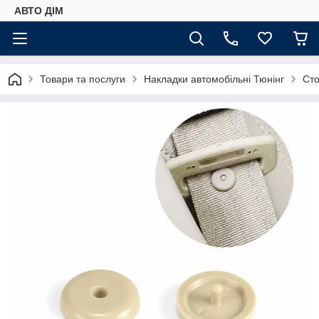
АВТО ДIМ
Товари та послуги
Накладки автомобільні Тюнінг
Сто