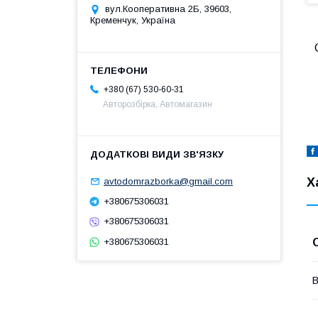
вул.Кооперативна 2Б, 39603,
Кременчук, Україна
+380 (67) 530-60-31
Авторозбірка, Автомагазин
Х
avtodomrazborka@gmail.com
+380675306031
+380675306031
+380675306031
В