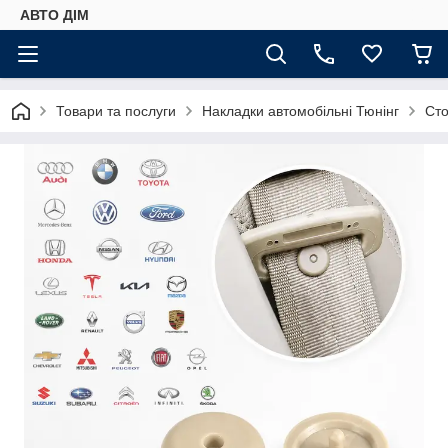
АВТО ДIМ
Товари та послуги
Накладки автомобільні Тюнінг
Сто