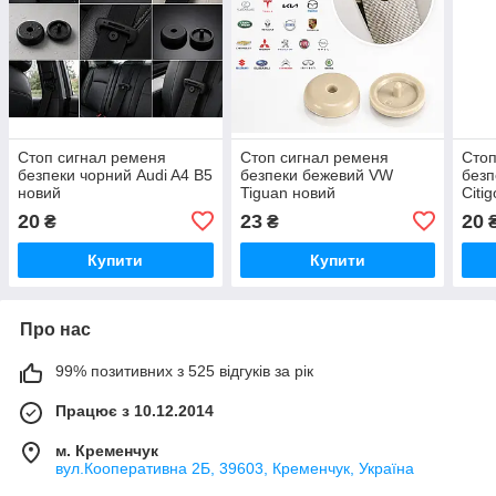
Стоп сигнал ременя
Стоп сигнал ременя
Стоп
безпеки чорний Audi A4 B5
безпеки бежевий VW
безп
новий
Tiguan новий
Citig
20
23
20
₴
₴
Купити
Купити
Про нас
99% позитивних з 525 відгуків за рік
Працює з 10.12.2014
м. Кременчук
вул.Кооперативна 2Б, 39603, Кременчук, Україна