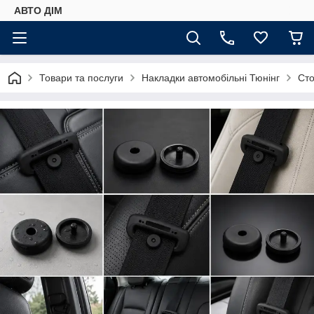
АВТО ДIМ
Товари та послуги
Накладки автомобільні Тюнінг
Сто