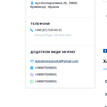
вул.Кооперативна 2Б, 39603,
Кременчук, Україна
+380 (67) 530-60-31
Авторозбірка, Автомагазин
Х
avtodomrazborka@gmail.com
+380675306031
+380675306031
+380675306031
В
К