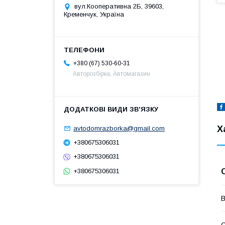
вул.Кооперативна 2Б, 39603,
Кременчук, Україна
+380 (67) 530-60-31
Авторозбірка, Автомагазин
Х
avtodomrazborka@gmail.com
+380675306031
+380675306031
+380675306031
В