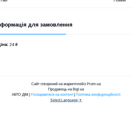
нформація для замовлення
іна:
24 ₴
Сайт створений на маркетплейсі
Prom.ua
Продавець на Bigl.ua
АВТО ДІМ |
Поскаржитися на контент
|
Політика конфіденційності
Select Language
▼