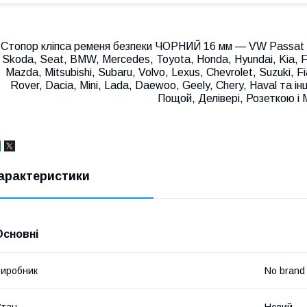
Стопор кліпса ременя безпеки ЧОРНИЙ 16 мм — VW Passat B7
Skoda, Seat, BMW, Mercedes, Toyota, Honda, Hyundai, Kia, Fo
Mazda, Mitsubishi, Subaru, Volvo, Lexus, Chevrolet, Suzuki, 
Rover, Dacia, Mini, Lada, Daewoo, Geely, Chery, Haval та і
Пощой, Делівері, Розеткою і 
арактеристики
Основні
иробник
No brand
Стан
Новий