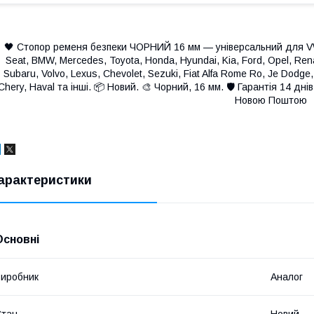
🖤 Стопор ременя безпеки ЧОРНИЙ 16 мм — універсальний для VW 
Seat, BMW, Mercedes, Toyota, Honda, Hyundai, Kia, Ford, Opel, Rena
Subaru, Volvo, Lexus, Chevolet, Sezuki, Fiat Alfa Rome Ro, Je Dodge,
Chery, Haval та інші. 📦 Новий. 🎨 Чорний, 16 мм. 🛡 Гарантія 14 дні
Новою Поштою
арактеристики
Основні
иробник
Аналог
Стан
Новий