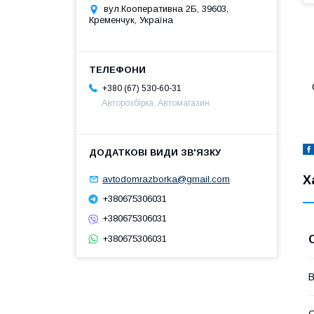
вул.Кооперативна 2Б, 39603,
Кременчук, Україна
+380 (67) 530-60-31
Авторозбірка, Автомагазин
Х
avtodomrazborka@gmail.com
+380675306031
+380675306031
+380675306031
В