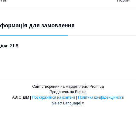
нформація для замовлення
іна:
21 ₴
Сайт створений на маркетплейсі
Prom.ua
Продавець на Bigl.ua
АВТО ДІМ |
Поскаржитися на контент
|
Політика конфіденційності
Select Language
▼