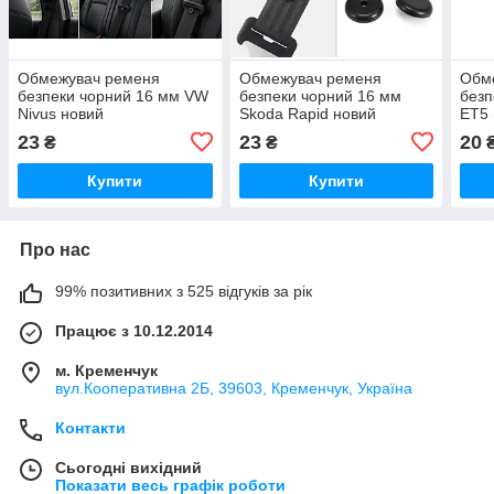
Обмежувач ременя
Обмежувач ременя
Обм
безпеки чорний 16 мм VW
безпеки чорний 16 мм
безп
Nivus новий
Skoda Rapid новий
ET5 
23
23
20
₴
₴
Купити
Купити
Про нас
99% позитивних з 525 відгуків за рік
Працює з 10.12.2014
м. Кременчук
вул.Кооперативна 2Б, 39603, Кременчук, Україна
Контакти
Сьогодні вихідний
Показати весь графік роботи