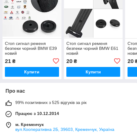
Стоп сигнал ременя
Стоп сигнал ременя
Стоп
безпеки чорний BMW E39
безпеки чорний BMW E61
безп
новий
новий
нов
21
20
20
₴
₴
Купити
Купити
Про нас
99% позитивних з 525 відгуків за рік
Працює з 10.12.2014
м. Кременчук
вул.Кооперативна 2Б, 39603, Кременчук, Україна