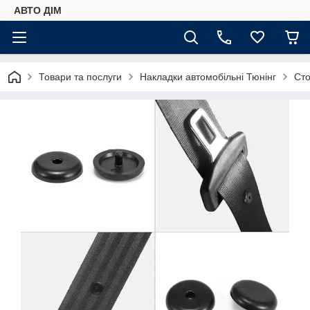
АВТО ДIМ
Товари та послуги
Накладки автомобільні Тюнінг
Сто