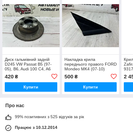
Диск гальмівний задній
Накладка крила
Крил
D245 VW Passat B5 (97-
переднього правого FORD
Zafi
05), B6, Audi 100 C4, A6
Mondeo MK4 (07-10)
9317
OE:4A0615601A
OE:7S71A16003A
420
500
2 4
₴
₴
Купити
Купити
Про нас
99% позитивних з 525 відгуків за рік
Працює з 10.12.2014