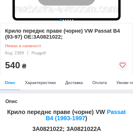
Крило переднє праве (чорне) VW Passat B4
(93-97) OE:3A0821022;
Немає в наявності
Код: 2389
Роздріб
540
₴
Опис
Характеристики
Доставка
Оплата
Умови п
Опис
Крило переднє праве (чорне) VW
Passat
B4 (1993-1997
)
3A0821022; 3A0821022A