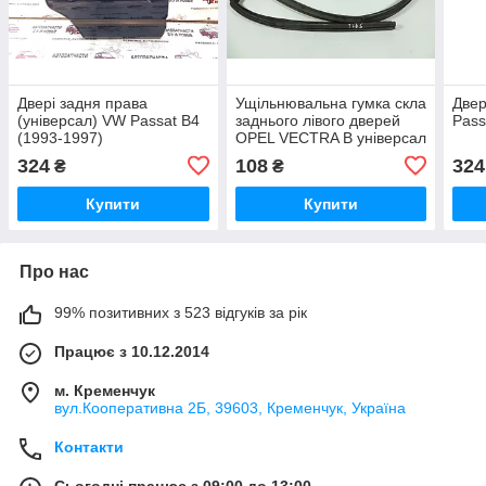
Двері задня права
Ущільнювальна гумка скла
Двер
(універсал) VW Passat B4
заднього лівого дверей
Pass
(1993-1997)
OPEL VECTRA B універсал
(1999-2003) ОЕ: 90464295
324
108
324
₴
₴
Купити
Купити
Про нас
99% позитивних з 523 відгуків за рік
Працює з 10.12.2014
м. Кременчук
вул.Кооперативна 2Б, 39603, Кременчук, Україна
Контакти
Сьогодні працює з 09:00 до 13:00