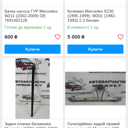
Бачок насоса ГУР Mercedes
Колінвал Mercedes Е230
W211 (2002-2009) OE:
(1995-1999), W201 (1982-
7691462126
1993) 2.3 бензин
OE:1020310101
Готово до відправки 1 од.
В наявності 1 од.
600
5 000
₴
₴
Купити
Купити
Задня планка багажника
Склопідіймач задній правий