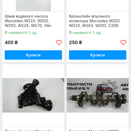
Шкив водяного насоса
Кронштейн впускного
Mercedes W210, W202,
колектора Mercedes W202
W203, W124, W170, Vito
W210, W163, W203, C208
W638 1.8 OE:1112020110
OE: A1112361395
В наявності 1 од.
В наявності 1 од.
400
250
₴
₴
Купити
Купити