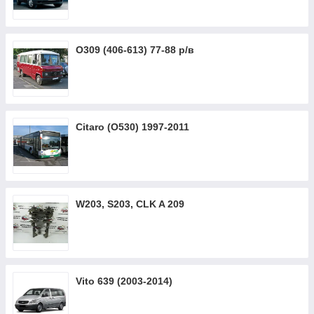
O309 (406-613) 77-88 р/в
Citaro (O530) 1997-2011
W203, S203, CLK A 209
Vito 639 (2003-2014)