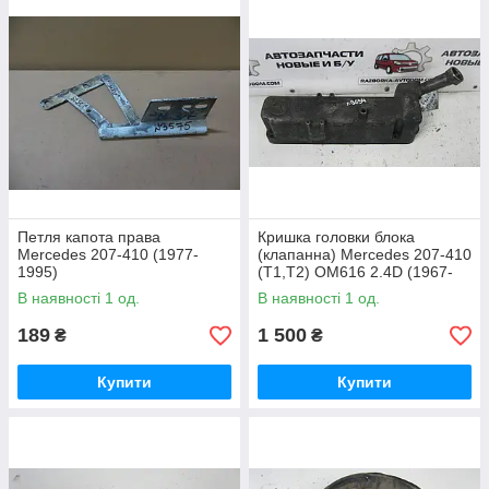
Петля капота права
Кришка головки блока
Mercedes 207-410 (1977-
(клапанна) Mercedes 207-410
1995)
(T1,T2) OM616 2.4D (1967-
1996) OE:R6160160905
В наявності 1 од.
В наявності 1 од.
189
1 500
₴
₴
Купити
Купити