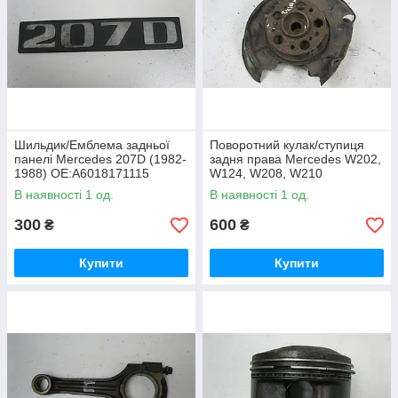
Шильдик/Емблема задньої
Поворотний кулак/ступиця
панелі Mercedes 207D (1982-
задня права Mercedes W202,
1988) OE:A6018171115
W124, W208, W210
OE:A2023509508
В наявності 1 од.
В наявності 1 од.
300
600
₴
₴
Купити
Купити