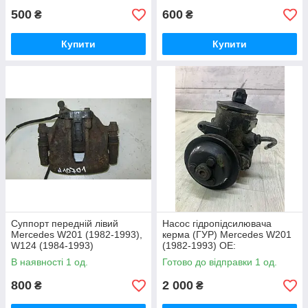
500
600
₴
₴
Купити
Купити
Суппорт передній лівий
Насос гідропідсилювача
Mercedes W201 (1982-1993),
керма (ГУР) Mercedes W201
W124 (1984-1993)
(1982-1993) OE:
OE:A0014201883
A2014600580
В наявності 1 од.
Готово до відправки 1 од.
800
2 000
₴
₴