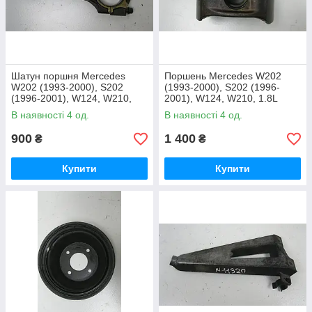
Шатун поршня Mercedes
Поршень Mercedes W202
W202 (1993-2000), S202
(1993-2000), S202 (1996-
(1996-2001), W124, W210,
2001), W124, W210, 1.8L
(M111.921) 1.8L OE:
(M111.921) ( OE:
В наявності 4 од.
В наявності 4 од.
A1110300220
A1110304718
900
1 400
₴
₴
Купити
Купити