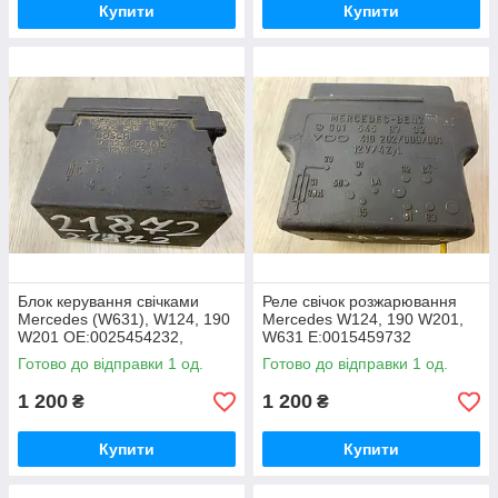
Купити
Купити
Блок керування свічками
Реле свічок розжарювання
Mercedes (W631), W124, 190
Mercedes W124, 190 W201,
W201 OE:0025454232,
W631 Е:0015459732
A0025454332
Готово до відправки 1 од.
Готово до відправки 1 од.
1 200
1 200
₴
₴
Купити
Купити