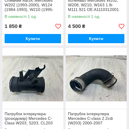
Оливний насос Mercedes
Коленвал Mercedes W202,
W202 (1993-2000), W124
W208, W210, W163 1.8i
(1984-1993), W210 (1995-
M111.921 OE:A1110312001
2003) 1.8 OE: 1111810120
В наявності 1 од.
В наявності 1 од.
1 850
4 500
₴
₴
Купити
Купити
Патрубок інтеркулера
Патрубок інтеркулера
(розхідомір) Mercedes C-
Mercedes C-class 2.2cdi
Class W203, S203, CL203
(W203) 2000-2007
OE:A2035200295 ДЕФЕКТ!!!
OE:A2035282882