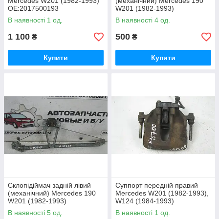
Mercedes W201 (1982-1993)
(механічний) Mercedes 190
OE:2017500193
W201 (1982-1993)
OE:A2017300846
В наявності 1 од.
В наявності 4 од.
1 100
500
₴
₴
Купити
Купити
Склопідіймач задній лівий
Суппорт передній правий
(механічний) Mercedes 190
Mercedes W201 (1982-1993),
W201 (1982-1993)
W124 (1984-1993)
OE:A2017300746
OE:A0014201983
В наявності 5 од.
В наявності 1 од.