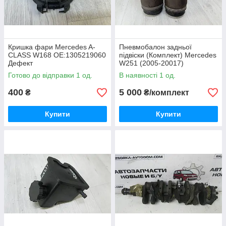
Кришка фари Mercedes A-
Пневмобалон задньої
CLASS W168 OE:1305219060
підвіски (Комплект) Mercedes
Дефект
W251 (2005-20017)
OE:2513200425, 2513200425
Готово до відправки 1 од.
В наявності 1 од.
400
5 000
₴
₴/комплект
Купити
Купити